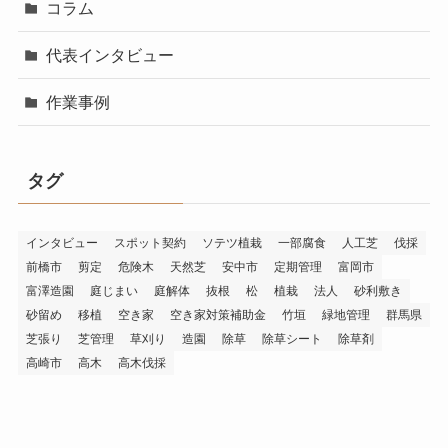
コラム
代表インタビュー
作業事例
タグ
インタビュー
スポット契約
ソテツ植栽
一部腐食
人工芝
伐採
前橋市
剪定
危険木
天然芝
安中市
定期管理
富岡市
富澤造園
庭じまい
庭解体
抜根
松
植栽
法人
砂利敷き
砂留め
移植
空き家
空き家対策補助金
竹垣
緑地管理
群馬県
芝張り
芝管理
草刈り
造園
除草
除草シート
除草剤
高崎市
高木
高木伐採