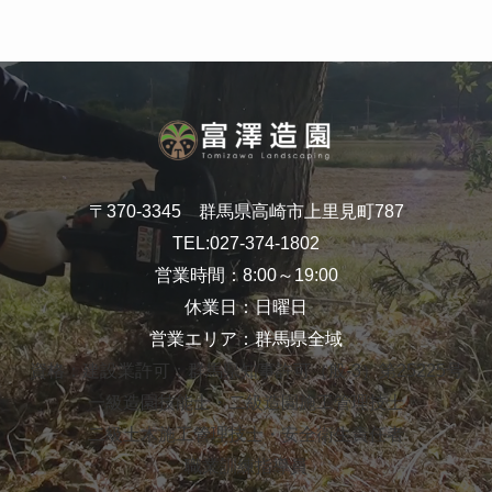
〒370-3345 群馬県高崎市上里見町787
TEL:
027-374-1802
営業時間：8:00～19:00
休業日：日曜日
営業エリア：群馬県全域
資格：建設業許可：群馬県知事許可（般-3）第25225号
一級造園技能士・二級造園施工管理技士
二級土木施工管理技士・安全衛生責任者
職業訓練指導員