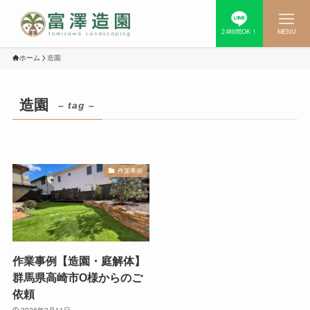
24時間OK！
MENU
ホーム
造園
造園
– tag –
作業事例
作業事例【造園・庭解体】
群馬県高崎市O様からのご
依頼