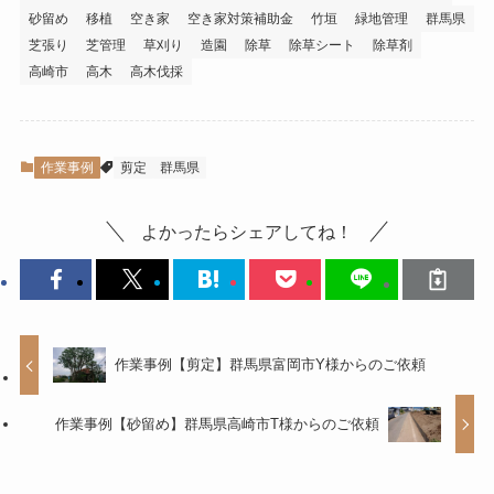
砂留め
移植
空き家
空き家対策補助金
竹垣
緑地管理
群馬県
芝張り
芝管理
草刈り
造園
除草
除草シート
除草剤
高崎市
高木
高木伐採
作業事例
剪定
群馬県
よかったらシェアしてね！
作業事例【剪定】群馬県富岡市Y様からのご依頼
作業事例【砂留め】群馬県高崎市T様からのご依頼