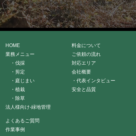
二級土木施工管理技士・安全衛生責任者
職業訓練指導員
HOME
料金について
業務メニュー
ご依頼の流れ
・
伐採
対応エリア
・
剪定
会社概要
・
庭じまい
・
代表インタビュー
・
植栽
安全と品質
・
除草
法人様向け-緑地管理
よくあるご質問
作業事例