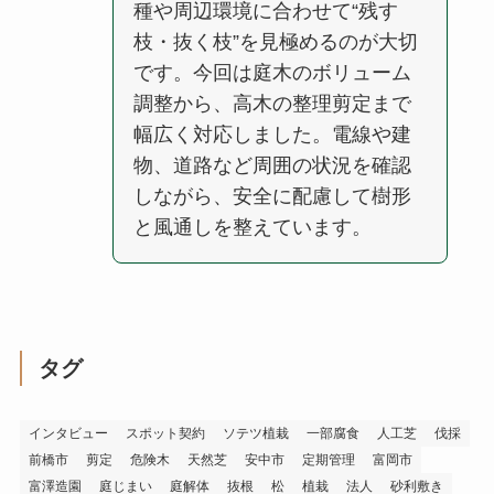
種や周辺環境に合わせて“残す
枝・抜く枝”を見極めるのが大切
です。今回は庭木のボリューム
調整から、高木の整理剪定まで
幅広く対応しました。電線や建
物、道路など周囲の状況を確認
しながら、安全に配慮して樹形
と風通しを整えています。
タグ
インタビュー
スポット契約
ソテツ植栽
一部腐食
人工芝
伐採
前橋市
剪定
危険木
天然芝
安中市
定期管理
富岡市
富澤造園
庭じまい
庭解体
抜根
松
植栽
法人
砂利敷き