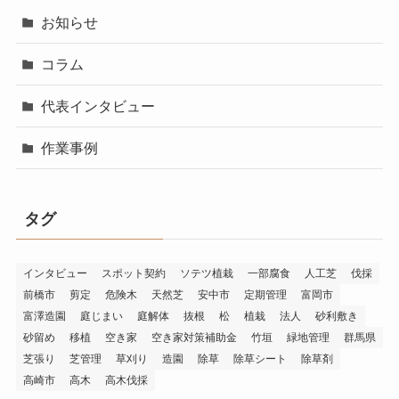
お知らせ
コラム
代表インタビュー
作業事例
タグ
インタビュー
スポット契約
ソテツ植栽
一部腐食
人工芝
伐採
前橋市
剪定
危険木
天然芝
安中市
定期管理
富岡市
富澤造園
庭じまい
庭解体
抜根
松
植栽
法人
砂利敷き
砂留め
移植
空き家
空き家対策補助金
竹垣
緑地管理
群馬県
芝張り
芝管理
草刈り
造園
除草
除草シート
除草剤
高崎市
高木
高木伐採