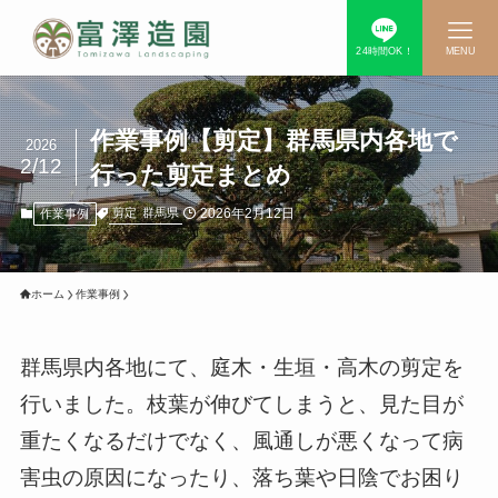
24時間OK！
MENU
作業事例【剪定】群馬県内各地で
2026
2/12
行った剪定まとめ
2026年2月12日
剪定
群馬県
作業事例
ホーム
作業事例
群馬県内各地にて、庭木・生垣・高木の剪定を
行いました。枝葉が伸びてしまうと、見た目が
重たくなるだけでなく、風通しが悪くなって病
害虫の原因になったり、落ち葉や日陰でお困り