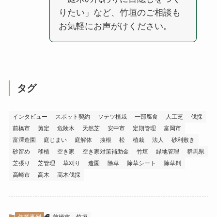
りたい」など、竹垣のご相談も
お気軽にお声がけください。
タグ
インタビュー
スポット契約
ソテツ植栽
一部腐食
人工芝
伐採
前橋市
剪定
危険木
天然芝
安中市
定期管理
富岡市
富澤造園
庭じまい
庭解体
抜根
松
植栽
法人
砂利敷き
砂留め
移植
空き家
空き家対策補助金
竹垣
緑地管理
群馬県
芝張り
芝管理
草刈り
造園
除草
除草シート
除草剤
高崎市
高木
高木伐採