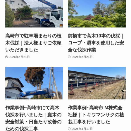
高崎市で駐車場まわりの植
前橋市で高木10本の伐採｜
木伐採｜法人様よりご依頼
ロープ・滑車を使用した安
いただきました
全な伐採作業
2026年5月21日
2026年5月21日
作業事例~高崎市にて高木
作業事例~高崎市 M株式会
伐採を行いました｜庭木の
社様｜トキワマンサクの植
安全対策・日当たり改善の
栽工事を行いました
ための伐採工事
2026年4月17日