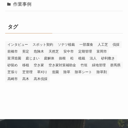
作業事例
タグ
インタビュー
スポット契約
ソテツ植栽
一部腐食
人工芝
伐採
前橋市
剪定
危険木
天然芝
安中市
定期管理
富岡市
富澤造園
庭じまい
庭解体
抜根
松
植栽
法人
砂利敷き
砂留め
移植
空き家
空き家対策補助金
竹垣
緑地管理
群馬県
芝張り
芝管理
草刈り
造園
除草
除草シート
除草剤
高崎市
高木
高木伐採