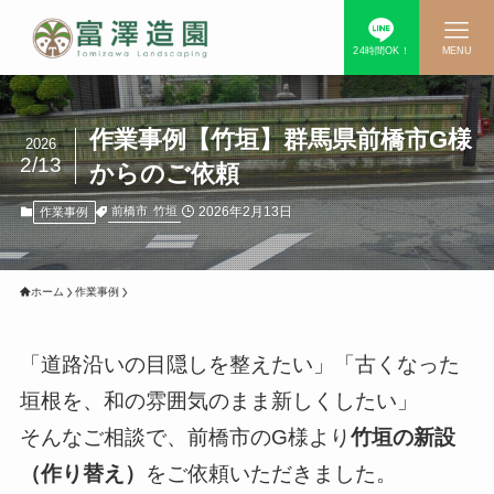
24時間OK！
MENU
作業事例【竹垣】群馬県前橋市G様
2026
2/13
からのご依頼
2026年2月13日
前橋市
竹垣
作業事例
ホーム
作業事例
「道路沿いの目隠しを整えたい」「古くなった
垣根を、和の雰囲気のまま新しくしたい」
そんなご相談で、前橋市のG様より
竹垣の新設
（作り替え）
をご依頼いただきました。