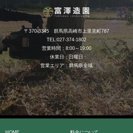
〒370-3345 群馬県高崎市上里見町787
TEL:
027-374-1802
営業時間：8:00～19:00
休業日：日曜日
営業エリア：群馬県全域
資格：建設業許可：群馬県知事許可（般-3）第25225号
一級造園技能士・二級造園施工管理技士
二級土木施工管理技士・安全衛生責任者
職業訓練指導員
HOME
料金について