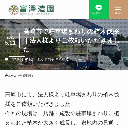
24時間OK！
MENU
高崎市で駐車場まわりの植木伐採
2026
｜法人様よりご依頼いただきまし
5/21
た
2026年5月21日
伐採
法人
群馬県
高崎市
作業事例
ホーム
作業事例
高崎市にて、法人様より駐車場まわりの植木伐
採をご依頼いただきました。
今回の現場は、店舗・施設の駐車場まわりに植
えられた植木が大きく成長し、敷地内の見通し