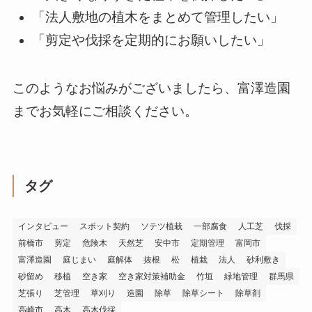
「法人敷地の植木をまとめて管理したい」
「剪定や伐採を定期的にお願いしたい」
このようなお悩みがございましたら、富澤造園
までお気軽にご相談ください。
タグ
インタビュー
スポット契約
ソテツ植栽
一部腐食
人工芝
伐採
前橋市
剪定
危険木
天然芝
安中市
定期管理
富岡市
富澤造園
庭じまい
庭解体
抜根
松
植栽
法人
砂利敷き
砂留め
移植
空き家
空き家対策補助金
竹垣
緑地管理
群馬県
芝張り
芝管理
草刈り
造園
除草
除草シート
除草剤
高崎市
高木
高木伐採