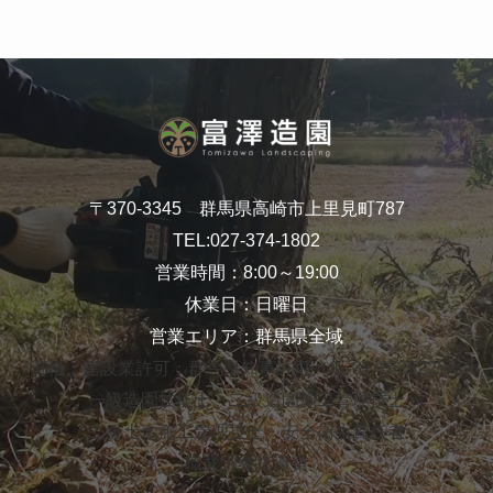
〒370-3345 群馬県高崎市上里見町787
TEL:
027-374-1802
営業時間：8:00～19:00
休業日：日曜日
営業エリア：群馬県全域
資格：建設業許可：群馬県知事許可（般-3）第25225号
一級造園技能士・二級造園施工管理技士
二級土木施工管理技士・安全衛生責任者
職業訓練指導員