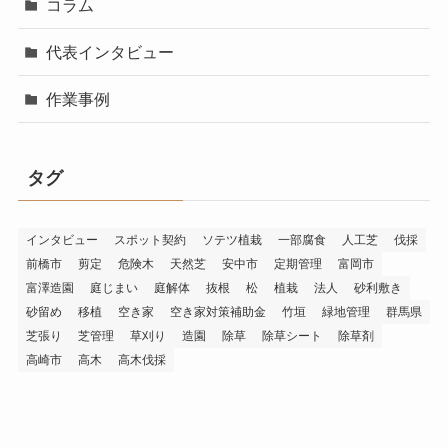
コラム
代表インタビュー
作業事例
タグ
インタビュー
スポット契約
ソテツ植栽
一部腐食
人工芝
伐採
前橋市
剪定
危険木
天然芝
安中市
定期管理
富岡市
富澤造園
庭じまい
庭解体
抜根
松
植栽
法人
砂利敷き
砂留め
移植
空き家
空き家対策補助金
竹垣
緑地管理
群馬県
芝張り
芝管理
草刈り
造園
除草
除草シート
除草剤
高崎市
高木
高木伐採