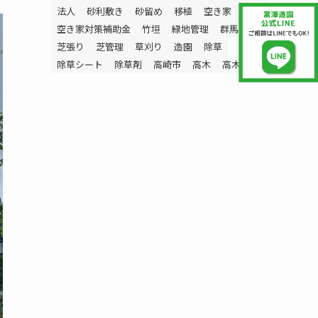
法人
砂利敷き
砂留め
移植
空き家
空き家対策補助金
竹垣
緑地管理
群馬県
芝張り
芝管理
草刈り
造園
除草
除草シート
除草剤
高崎市
高木
高木伐採