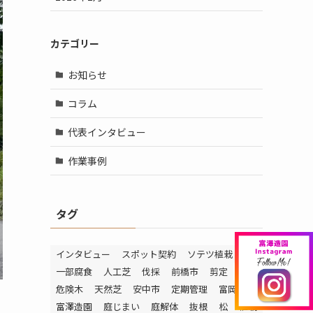
カテゴリー
お知らせ
コラム
代表インタビュー
作業事例
タグ
インタビュー
スポット契約
ソテツ植栽
一部腐食
人工芝
伐採
前橋市
剪定
危険木
天然芝
安中市
定期管理
富岡市
富澤造園
庭じまい
庭解体
抜根
松
植栽