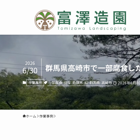
2026
群馬県高崎市で一部腐食し
6/30
一部腐食
伐採
危険木
松
群馬県
高崎市
作業事例
2026年6月3
ホーム
作業事例