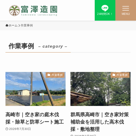
24時間OK！
MENU
ホーム
作業事例
作業事例
– category –
作業事例
作業事例
高崎市｜空き家の庭木伐
群馬県高崎市｜空き家対策
採・除草と防草シート施工
補助金を活用した高木伐
採・敷地整理
2026年7月30日