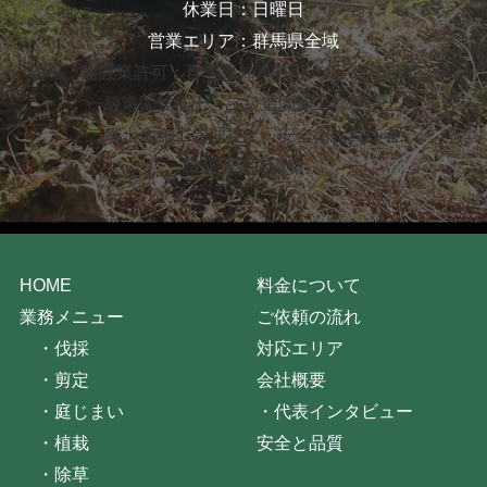
休業日：日曜日
営業エリア：群馬県全域
資格：建設業許可：群馬県知事許可（般-3）第25225号
一級造園技能士・二級造園施工管理技士
二級土木施工管理技士・安全衛生責任者
職業訓練指導員
HOME
料金について
業務メニュー
ご依頼の流れ
・
伐採
対応エリア
・
剪定
会社概要
・
庭じまい
・
代表インタビュー
・
植栽
安全と品質
・
除草