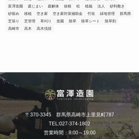
富澤造園
庭じまい
庭解体
抜根
松
植栽
法人
砂利敷き
砂留め
移植
空き家
空き家対策補助金
竹垣
緑地管理
群馬県
芝張り
芝管理
草刈り
造園
除草
除草シート
除草剤
高崎市
高木
高木伐採
〒370-3345 群馬県高崎市上里見町787
TEL:
027-374-1802
営業時間：8:00～19:00