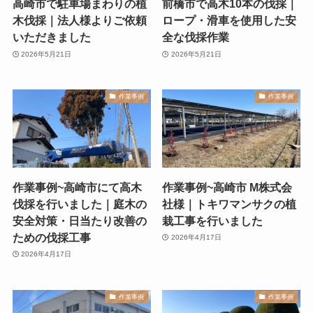
高崎市で駐車場まわりの植
前橋市で高木10本の伐採｜
木伐採｜法人様よりご依頼
ロープ・滑車を使用した安
いただきました
全な伐採作業
2026年5月21日
2026年5月21日
作業事例
作業事例
作業事例~高崎市にて高木
作業事例~高崎市 M株式会
伐採を行いました｜庭木の
社様｜トキワマンサクの植
安全対策・日当たり改善の
栽工事を行いました
ための伐採工事
2026年4月17日
2026年4月17日
作業事例
作業事例